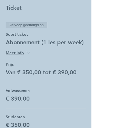
Ticket
Verkoop geëindigd op
Soort ticket
Abonnement (1 les per week)
Meer info
Prijs
Van € 350,00 tot € 390,00
Volwassenen
€ 390,00
Studenten
€ 350,00