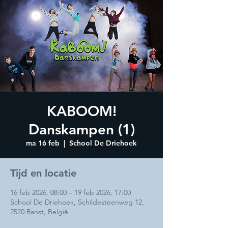
KABOOM!
Danskampen (1)
ma 16 feb
  |  
School De Driehoek
Tijd en locatie
16 feb 2026, 08:00 – 19 feb 2026, 17:00
School De Driehoek, Schildesteenweg 12,
2520 Ranst, België