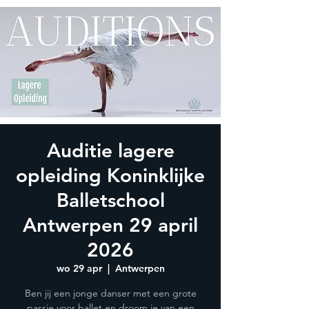
Auditie lagere
opleiding Koninklijke
Balletschool
Antwerpen 29 april
2026
wo 29 apr
  |  
Antwerpen
Ben jij een jonge danser met een grote
passie voor ballet en droom je van een