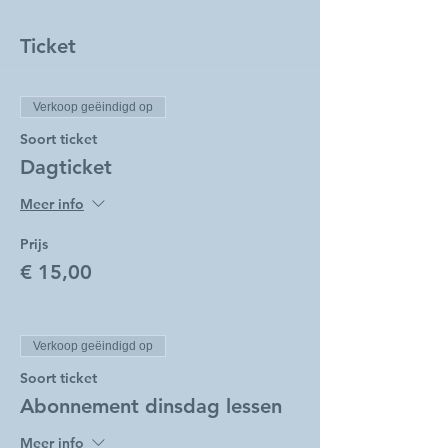
Ticket
Verkoop geëindigd op
Soort ticket
Dagticket
Meer info
Prijs
€ 15,00
Verkoop geëindigd op
Soort ticket
Abonnement dinsdag lessen
Meer info