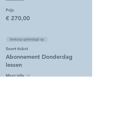
Prijs
€ 270,00
Verkoop geëindigd op
Soort ticket
Abonnement Donderdag
lessen
Meer info
Prijs
€ 240,00
Verkoop geëindigd op
Soort ticket