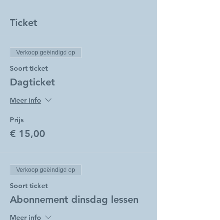
Ticket
Verkoop geëindigd op
Soort ticket
Dagticket
Meer info
Prijs
€ 15,00
Verkoop geëindigd op
Soort ticket
Abonnement dinsdag lessen
Meer info