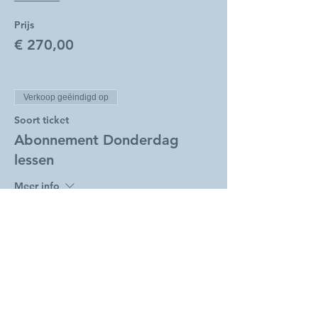
Prijs
€ 270,00
Verkoop geëindigd op
Soort ticket
Abonnement Donderdag
lessen
Meer info
Prijs
€ 240,00
Verkoop geëindigd op
Soort ticket