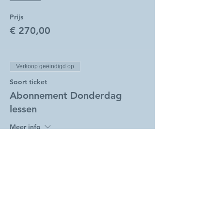
Prijs
€ 270,00
Verkoop geëindigd op
Soort ticket
Abonnement Donderdag
lessen
Meer info
Prijs
€ 240,00
Verkoop geëindigd op
Soort ticket