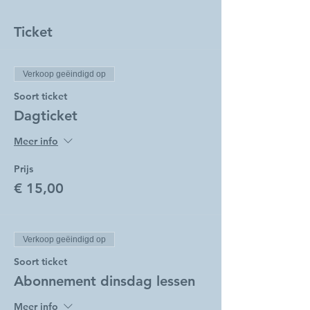
Ticket
Verkoop geëindigd op
Soort ticket
Dagticket
Meer info
Prijs
€ 15,00
Verkoop geëindigd op
Soort ticket
Abonnement dinsdag lessen
Meer info