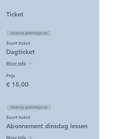
Ticket
Verkoop geëindigd op
Soort ticket
Dagticket
Meer info
Prijs
€ 15,00
Verkoop geëindigd op
Soort ticket
Abonnement dinsdag lessen
Meer info