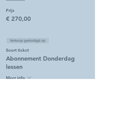
Prijs
€ 270,00
Verkoop geëindigd op
Soort ticket
Abonnement Donderdag
lessen
Meer info
Prijs
€ 240,00
Verkoop geëindigd op
Soort ticket