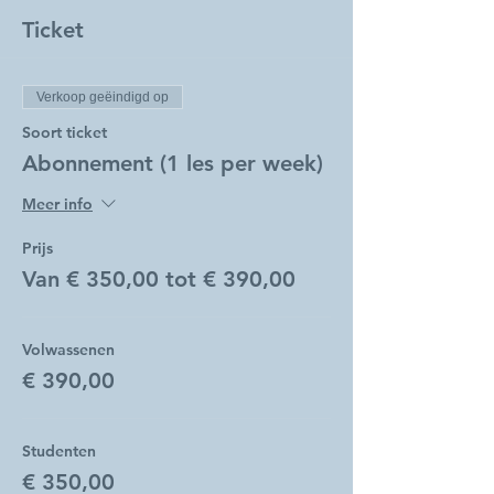
Ticket
Verkoop geëindigd op
Soort ticket
Abonnement (1 les per week)
Meer info
Prijs
Van € 350,00 tot € 390,00
Volwassenen
€ 390,00
Studenten
€ 350,00