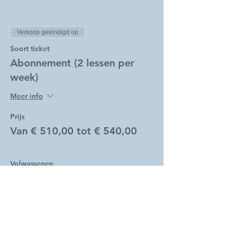
Verkoop geëindigd op
Soort ticket
Abonnement (2 lessen per
week)
Meer info
Prijs
Van € 510,00 tot € 540,00
Volwassenen
€ 540,00
Studenten
€ 510,00