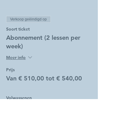
Verkoop geëindigd op
Soort ticket
Abonnement (2 lessen per
week)
Meer info
Prijs
Van € 510,00 tot € 540,00
Volwassenen
€ 540,00
Studenten
€ 510,00