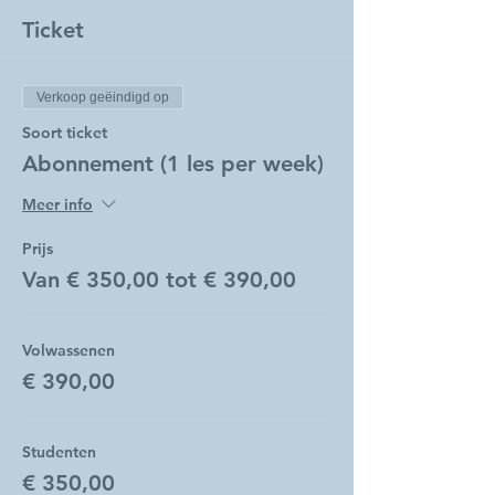
Ticket
Verkoop geëindigd op
Soort ticket
Abonnement (1 les per week)
Meer info
Prijs
Van € 350,00 tot € 390,00
Volwassenen
€ 390,00
Studenten
€ 350,00