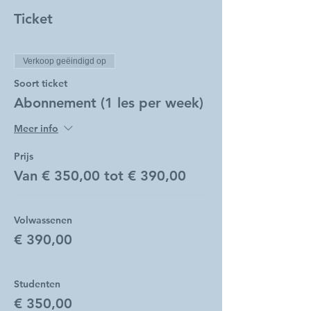
Ticket
Verkoop geëindigd op
Soort ticket
Abonnement (1 les per week)
Meer info
Prijs
Van € 350,00 tot € 390,00
Volwassenen
€ 390,00
Studenten
€ 350,00