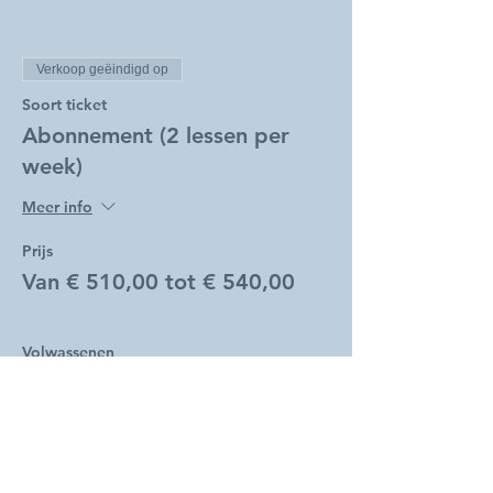
Verkoop geëindigd op
Soort ticket
Abonnement (2 lessen per
week)
Meer info
Prijs
Van € 510,00 tot € 540,00
Volwassenen
€ 540,00
Studenten
€ 510,00