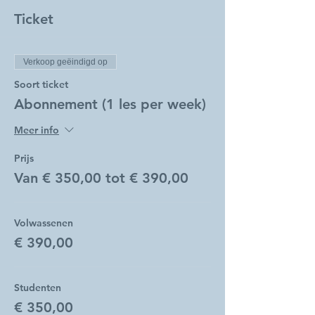
Ticket
Verkoop geëindigd op
Soort ticket
Abonnement (1 les per week)
Meer info
Prijs
Van € 350,00 tot € 390,00
Volwassenen
€ 390,00
Studenten
€ 350,00