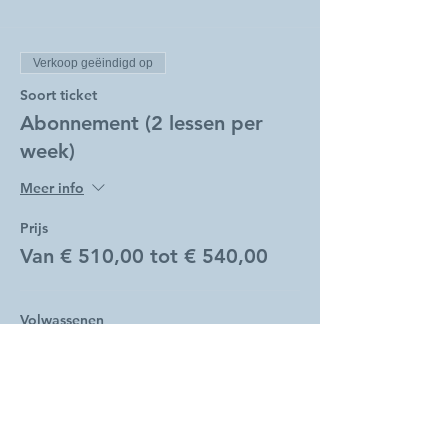
Verkoop geëindigd op
Soort ticket
Abonnement (2 lessen per
week)
Meer info
Prijs
Van € 510,00 tot € 540,00
Volwassenen
€ 540,00
Studenten
€ 510,00