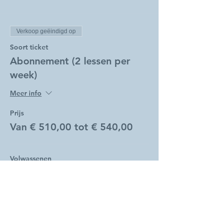
Verkoop geëindigd op
Soort ticket
Abonnement (2 lessen per
week)
Meer info
Prijs
Van € 510,00 tot € 540,00
Volwassenen
€ 540,00
Studenten
€ 510,00