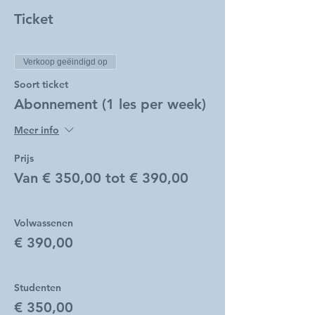
Ticket
Verkoop geëindigd op
Soort ticket
Abonnement (1 les per week)
Meer info
Prijs
Van € 350,00 tot € 390,00
Volwassenen
€ 390,00
Studenten
€ 350,00