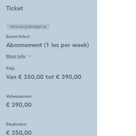
Ticket
Verkoop geëindigd op
Soort ticket
Abonnement (1 les per week)
Meer info
Prijs
Van € 350,00 tot € 390,00
Volwassenen
€ 390,00
Studenten
€ 350,00