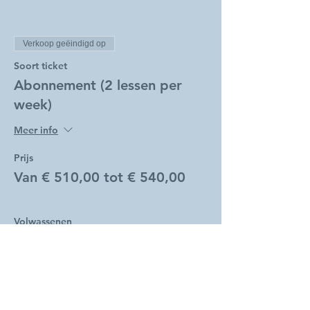
Verkoop geëindigd op
Soort ticket
Abonnement (2 lessen per
week)
Meer info
Prijs
Van € 510,00 tot € 540,00
Volwassenen
€ 540,00
Studenten
€ 510,00