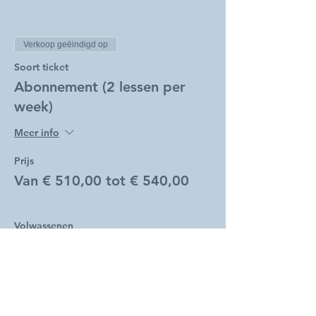
Verkoop geëindigd op
Soort ticket
Abonnement (2 lessen per
week)
Meer info
Prijs
Van € 510,00 tot € 540,00
Volwassenen
€ 540,00
Studenten
€ 510,00