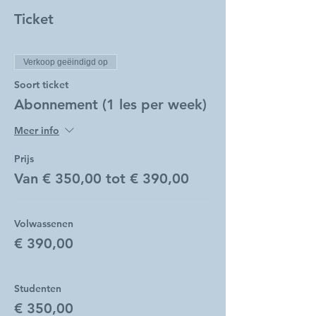
Ticket
Verkoop geëindigd op
Soort ticket
Abonnement (1 les per week)
Meer info
Prijs
Van € 350,00 tot € 390,00
Volwassenen
€ 390,00
Studenten
€ 350,00