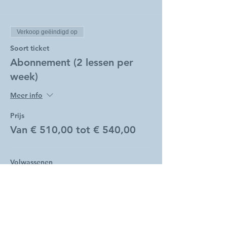
Verkoop geëindigd op
Soort ticket
Abonnement (2 lessen per
week)
Meer info
Prijs
Van € 510,00 tot € 540,00
Volwassenen
€ 540,00
Studenten
€ 510,00