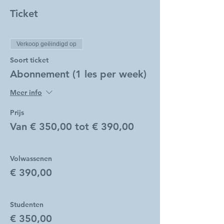
Ticket
Verkoop geëindigd op
Soort ticket
Abonnement (1 les per week)
Meer info
Prijs
Van € 350,00 tot € 390,00
Volwassenen
€ 390,00
Studenten
€ 350,00