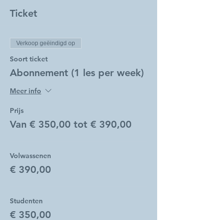
Ticket
Verkoop geëindigd op
Soort ticket
Abonnement (1 les per week)
Meer info
Prijs
Van € 350,00 tot € 390,00
Volwassenen
€ 390,00
Studenten
€ 350,00