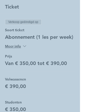
Ticket
Verkoop geëindigd op
Soort ticket
Abonnement (1 les per week)
Meer info
Prijs
Van € 350,00 tot € 390,00
Volwassenen
€ 390,00
Studenten
€ 350,00