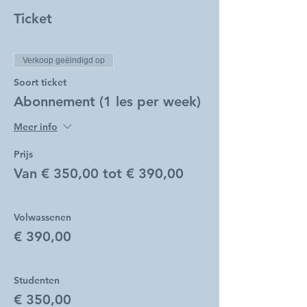
Ticket
Verkoop geëindigd op
Soort ticket
Abonnement (1 les per week)
Meer info
Prijs
Van € 350,00 tot € 390,00
Volwassenen
€ 390,00
Studenten
€ 350,00