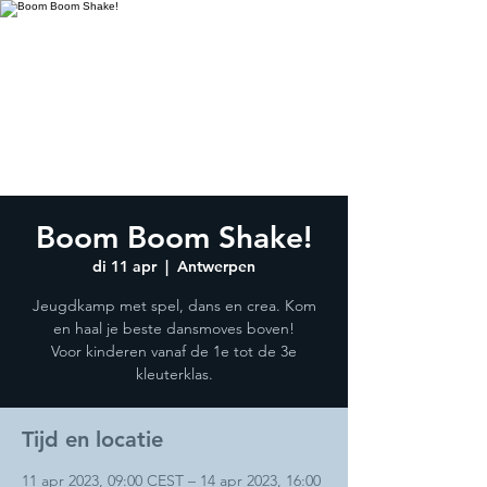
Boom Boom Shake!
di 11 apr
  |  
Antwerpen
Jeugdkamp met spel, dans en crea. Kom
en haal je beste dansmoves boven!
Voor kinderen vanaf de 1e tot de 3e
kleuterklas.
Tijd en locatie
11 apr 2023, 09:00 CEST – 14 apr 2023, 16:00