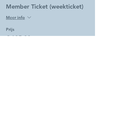
Member Ticket (weekticket)
Meer info
Prijs
€ 105,00
Verkoop geëindigd op
Soort ticket
Non-member Ticket
(weekticket)
Meer info
Prijs
€ 125,00