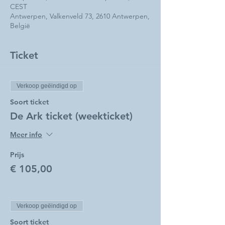
CEST
Antwerpen, Valkenveld 73, 2610 Antwerpen,
België
Ticket
Verkoop geëindigd op
Soort ticket
De Ark ticket (weekticket)
Meer info
Prijs
€ 105,00
Verkoop geëindigd op
Soort ticket