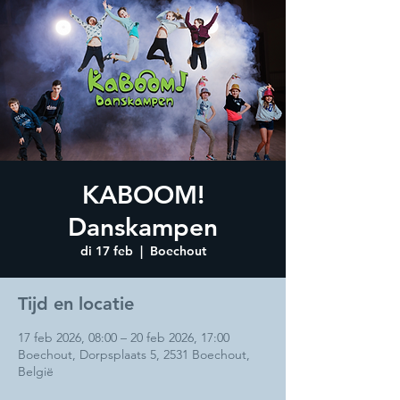
KABOOM!
Danskampen
di 17 feb
  |  
Boechout
Tijd en locatie
17 feb 2026, 08:00 – 20 feb 2026, 17:00
Boechout, Dorpsplaats 5, 2531 Boechout,
België