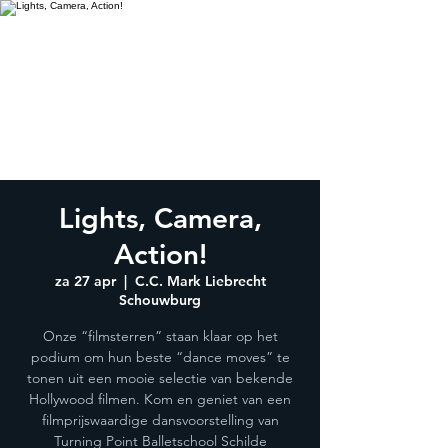
Lights, Camera,
Action!
za 27 apr
  |  
C.C. Mark Liebrecht
Schouwburg
Onze “filmsterren” staan klaar op het
podium om hun beste “dance moves” te
tonen uit een mooie selectie van bekende
Hollywood filmen. Kom en geniet van een
filmprijswaardige dansvoorstelling van
Turning Point Balletschool Schilde