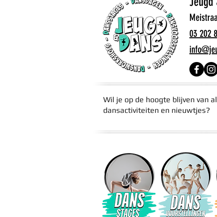
Jeugd 
Meistra
03 202 
info@je
Wil je op de hoogte blijven van a
dansactiviteiten en nieuwtjes?