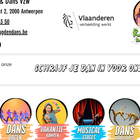
& Dans vzw
at 2, 2000 Antwerpen
83 50
ugdendans.be
l onze
Schrijf je dan in voor on