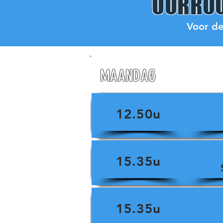
UURROO
Voor de
MAANDAG
12.50u
15.35u
15.35u